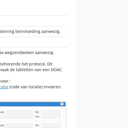
planning beïnvloeding aanwezig.
n Max wegzendweken aanwezig.
behorende het protocol. Dit
 vaak de tabletten van een DOAC
voer.'
catie
(code van locatie) invoeren.