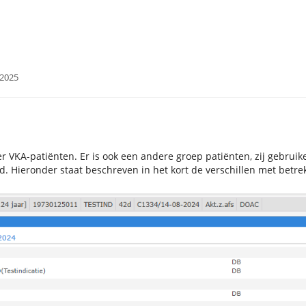
Toggle
Toggle
Toggle
t dossier
Patiëntendossier
DOAC
the
the
the
hierarchy
hierarchy
hierarchy
tree
tree
tree
under
under
under
Trombosedienst
Patiëntendossier.
DOAC.
dossier.
-2025
er VKA-patiënten. Er is ook een andere groep patiënten, zij gebrui
. Hieronder staat beschreven in het kort de verschillen met betrek