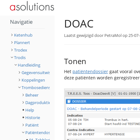
Home
Toggle
Toggle
…
Trodis
Trombosediens
the
the
parent
hierarchy
tree
tree
of
under
DOAC.
Trodis.
DOAC
Navigatie
Ketenhub
Laatst gewijzigd door PetraMol op 25-07
Plannert
Trodex
Trodis
Tonen
Handleiding
Het
patiëntendossier
gaat vooral ov
Gegevensuitwisseling
deze patiënten worden geregistreerd
Koppelingen
Trombosedienst dossier
Beheer
Dagproduktie
Help
Historie
Patiënt
Patiëntendossier