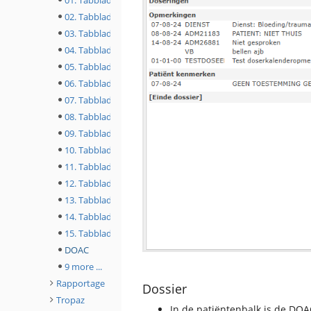
01. Tabblad NAW
02. Tabblad Extra-1
03. Tabblad Behandelperiode
04. Tabblad Extra-2
05. Tabblad Afspraak
06. Tabblad Medicatie
07. Tabblad Indicatie
08. Tabblad Contra-indicatie
09. Tabblad Complicatie
10. Tabblad Opmerking
11. Tabblad Consult
12. Tabblad Kenmerk
13. Tabblad Toestemming
14. Tabblad Doseer
15. Tabblad Bericht
DOAC
9 more ...
Rapportage
Dossier
Tropaz
In de patiëntenbalk is de DOA