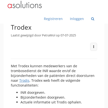
Home
Toggle
Toggle
Ketenhub
the
the
parent
hierarchy
tree
Toggle
tree
Toggle
Handleiding
6. Module
of
the
under
the
Trodex.
hierarchy
Ketenhub.
hierarchy
Toggle
tree
tree
Trodex
the
under
under
Wiss
Registreren
Inloggen
hierarchy
Handleiding.
6.
tree
Module.
under
Trodex.
Trodex
Laatst gewijzigd door PetraMol op 07-07-2025
More Act
Met Trodex kunnen medewerkers van de
trombosedienst de INR waarde en/of de
bijzonderheden van de patiënten direct doorsturen
naar
Trodis
. Trodex web heeft de volgende
functionaliteiten:
INR doorgeven.
Bijzonderheden doorgeven.
Actuele informatie uit Trodis ophalen.