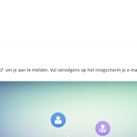
Toggle
ggen
the
hierarchy
tree
under
.
1.
Inloggen.
om je aan te melden. Vul vervolgens op het inlogscherm je e-ma