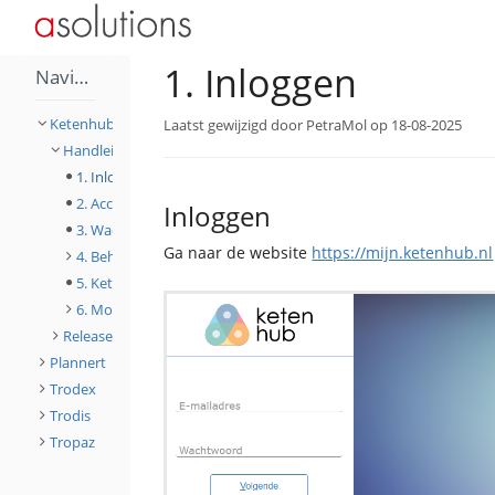
Home
Toggle
Toggle
Toggle
Ketenhub
Handleiding
1. Inlo
the
the
the
parent
hierarchy
hierarchy
tree
tree
tree
of
under
under
1.
Ketenhub.
Handleiding
1. Inloggen
Inloggen.
Navigatie
Ketenhub
Laatst gewijzigd door PetraMol op 18-08-2025
Handleiding
1. Inloggen
2. Account activeren
Inloggen
3. Wachtwoord vergeten
Ga naar de website
https://mijn.ketenhub.nl
4. Beheer
5. Ketenhub zoeken
6. Module
Release notes
Plannert
Trodex
Trodis
Tropaz