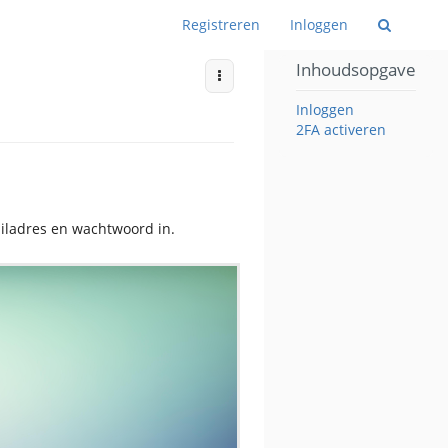
Wiss
Registreren
Inloggen
Inhoudsopgave
More Actions
Inloggen
2FA activeren
iladres en wachtwoord in.