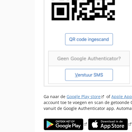
Ga naar de
Google Play store
of
Apple App
account toe te voegen en scan de getoonde Q
vanuit de Google Authenticator app. Automat